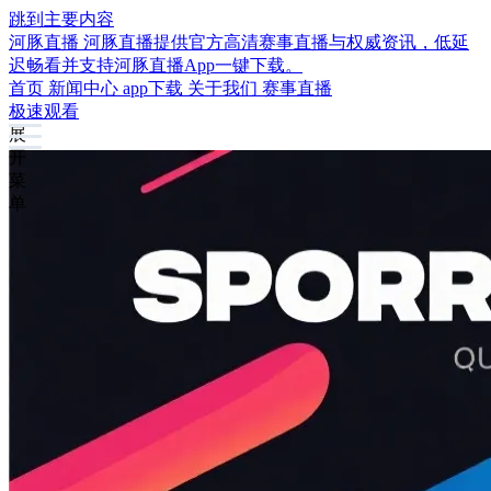
跳到主要内容
河豚直播
河豚直播提供官方高清赛事直播与权威资讯，低延
迟畅看并支持河豚直播App一键下载。
首页
新闻中心
app下载
关于我们
赛事直播
极速观看
展
开
菜
单